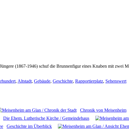
 Jüngere (1867-1946) schuf die Brunnenfigur eines Knaben mit zwei Me
hrhundert
,
Altstadt
,
Gebäude
,
Geschichte
,
Rapportierplatz
,
Sehenswert
Chronik von Meisenheim
Die Ehem. Lutherische Kirche / Gemeindehaus
Geschichte im Überblick