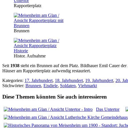
Rapportierplatz
Brunnen
Histor. Aufnahme
Seit
1938
steht ein Brunnen auf dem Platz. Bildhauer Emil Cauer der
Häuser am Rapportierplatz aufwendig restauriert.
Kategorien:
17. Jahrhundert
,
18. Jahrhundert
,
19. Jahrhundert
,
20. Ja
Stichwörter:
Brunnen
,
Eisdiele
,
Soldaten
,
Viehmarkt
Diese Themen könnten Sie auch interessieren
Das Untertor