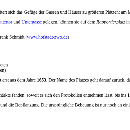
eitert sich das Gefüge der Gassen und Häuser zu größeren Plätzen: am
tertor
und
Untergasse
gelegen, können sie auf dem
Rapportierplatz
in
rank Schmidt (
www.hofstadt-zwo.de
)
eten
en)
 erst aus dem Jahre
1653
. Der Name des Platzes geht darauf zurück, d
kte fanden, soweit es sich den Protokollen entnehmen lässt, bis ins
1
ter und die Bepflanzung. Die ursprüngliche Bebauung ist nur noch an ein