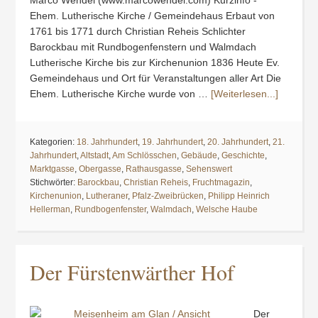
Marco Wendel (www.marcowendel.com) Kurzinfo -
Ehem. Lutherische Kirche / Gemeindehaus Erbaut von
1761 bis 1771 durch Christian Reheis Schlichter
Barockbau mit Rundbogenfenstern und Walmdach
Lutherische Kirche bis zur Kirchenunion 1836 Heute Ev.
Gemeindehaus und Ort für Veranstaltungen aller Art Die
Ehem. Lutherische Kirche wurde von …
[Weiterlesen...]
Kategorien:
18. Jahrhundert
,
19. Jahrhundert
,
20. Jahrhundert
,
21.
Jahrhundert
,
Altstadt
,
Am Schlösschen
,
Gebäude
,
Geschichte
,
Marktgasse
,
Obergasse
,
Rathausgasse
,
Sehenswert
Stichwörter:
Barockbau
,
Christian Reheis
,
Fruchtmagazin
,
Kirchenunion
,
Lutheraner
,
Pfalz-Zweibrücken
,
Philipp Heinrich
Hellerman
,
Rundbogenfenster
,
Walmdach
,
Welsche Haube
Der Fürstenwärther Hof
Der