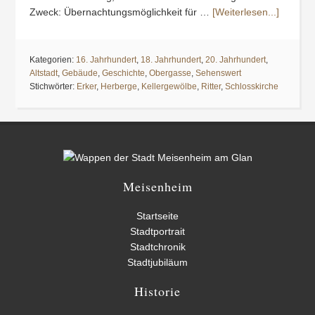
Zweck: Übernachtungsmöglichkeit für …
[Weiterlesen...]
Kategorien:
16. Jahrhundert
,
18. Jahrhundert
,
20. Jahrhundert
,
Altstadt
,
Gebäude
,
Geschichte
,
Obergasse
,
Sehenswert
Stichwörter:
Erker
,
Herberge
,
Kellergewölbe
,
Ritter
,
Schlosskirche
Meisenheim
Startseite
Stadtportrait
Stadtchronik
Stadtjubiläum
Historie