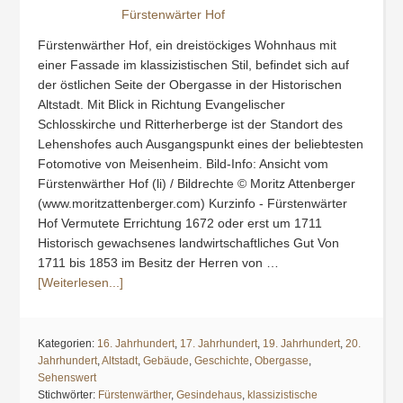
Fürstenwärther Hof, ein dreistöckiges Wohnhaus mit
einer Fassade im klassizistischen Stil, befindet sich auf
der östlichen Seite der Obergasse in der Historischen
Altstadt. Mit Blick in Richtung Evangelischer
Schlosskirche und Ritterherberge ist der Standort des
Lehenshofes auch Ausgangspunkt eines der beliebtesten
Fotomotive von Meisenheim. Bild-Info: Ansicht vom
Fürstenwärther Hof (li) / Bildrechte © Moritz Attenberger
(www.moritzattenberger.com) Kurzinfo - Fürstenwärter
Hof Vermutete Errichtung 1672 oder erst um 1711
Historisch gewachsenes landwirtschaftliches Gut Von
1711 bis 1853 im Besitz der Herren von …
[Weiterlesen...]
Kategorien:
16. Jahrhundert
,
17. Jahrhundert
,
19. Jahrhundert
,
20.
Jahrhundert
,
Altstadt
,
Gebäude
,
Geschichte
,
Obergasse
,
Sehenswert
Stichwörter:
Fürstenwärther
,
Gesindehaus
,
klassizistische