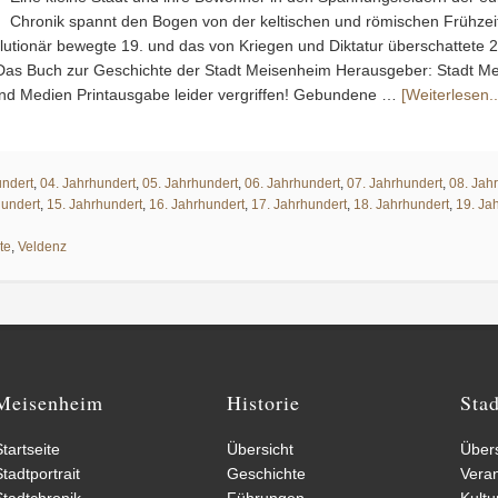
Chronik spannt den Bogen von der keltischen und römischen Frühzeit
olutionär bewegte 19. und das von Kriegen und Diktatur überschattete 2
 Das Buch zur Geschichte der Stadt Meisenheim Herausgeber: Stadt M
und Medien Printausgabe leider vergriffen! Gebundene …
[Weiterlesen..
undert
,
04. Jahrhundert
,
05. Jahrhundert
,
06. Jahrhundert
,
07. Jahrhundert
,
08. Jah
hundert
,
15. Jahrhundert
,
16. Jahrhundert
,
17. Jahrhundert
,
18. Jahrhundert
,
19. Ja
te
,
Veldenz
Meisenheim
Historie
Sta
tartseite
Übersicht
Übers
tadtportrait
Geschichte
Vera