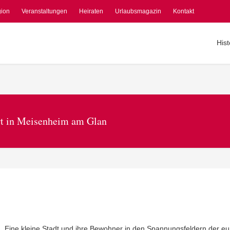
gion
Veranstaltungen
Heiraten
Urlaubsmagazin
Kontakt
Hist
ert in Meisenheim am Glan
Eine kleine Stadt und ihre Bewohner in den Spannungsfeldern der e