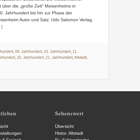
 über die „große Zeit“ Meisenheims in
0. Jahrhundert bis hin zur Phase der
eisenheim Autor und Satz: Udo Salomon Verlag:
.]
rhundert
,
09. Jahrhundert
,
10. Jahrhundert
,
11.
hrhundert
,
20. Jahrhundert
,
21. Jahrhundert
,
Altstadt
,
dtleben
Sehenswert
icht
Übersicht
nstaltungen
Histor. Altstadt