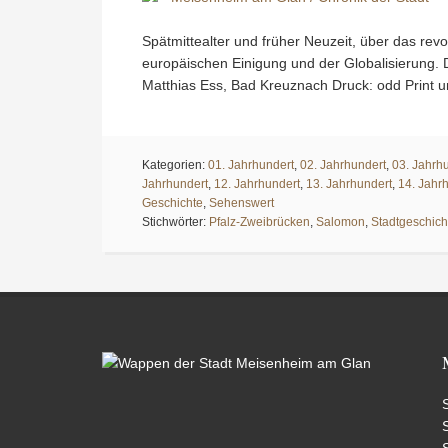
Spätmittealter und früher Neuzeit, über das rev
europäischen Einigung und der Globalisierung.
Matthias Ess, Bad Kreuznach Druck: odd Print 
Kategorien:
01. Jahrhundert
,
02. Jahrhundert
,
03. Jahrh
Jahrhundert
,
12. Jahrhundert
,
13. Jahrhundert
,
14. Jahr
Geschichte
,
Sehenswert
Stichwörter:
Pfalz-Zweibrücken
,
Salomon
,
Stadtgeschich
S
S