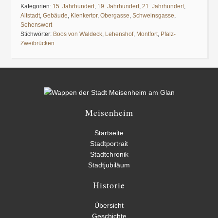
Kategorien:
15. Jahrhundert
,
19. Jahrhundert
,
21. Jahrhundert
,
Altstadt
,
Gebäude
,
Klenkertor
,
Obergasse
,
Schweinsgasse
,
Sehenswert
Stichwörter:
Boos von Waldeck
,
Lehenshof
,
Montfort
,
Pfalz-
Zweibrücken
Meisenheim
Startseite
Stadtportrait
Stadtchronik
Stadtjubiläum
Historie
Übersicht
Geschichte