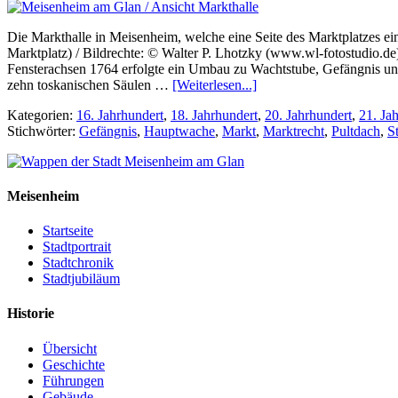
Die Markthalle in Meisenheim, welche eine Seite des Marktplatzes ein
Marktplatz) / Bildrechte: © Walter P. Lhotzky (www.wl-fotostudio.
Fensterachsen 1764 erfolgte ein Umbau zu Wachtstube, Gefängnis und
zehn toskanischen Säulen …
[Weiterlesen...]
Kategorien:
16. Jahrhundert
,
18. Jahrhundert
,
20. Jahrhundert
,
21. Ja
Stichwörter:
Gefängnis
,
Hauptwache
,
Markt
,
Marktrecht
,
Pultdach
,
S
Meisenheim
Startseite
Stadtportrait
Stadtchronik
Stadtjubiläum
Historie
Übersicht
Geschichte
Führungen
Gebäude