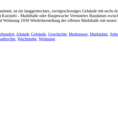
nimmt, ist ein langgestrecktes, zweigeschossiges Gebäude mit sechs do
de) Kurzinfo - Markthalle oder Hauptwache Vermutetes Baudatum zwis
 Wohnung 1939 Wiederherstellung der offenen Markthalle mit neuen San
hrhundert
,
Altstadt
,
Gebäude
,
Geschichte
,
Marktgasse
,
Marktplatz
,
Sehe
tadtrechte
,
Wachtstube
,
Wohnung