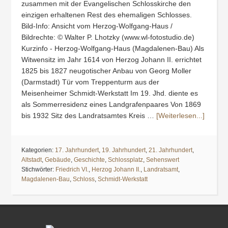
zusammen mit der Evangelischen Schlosskirche den
einzigen erhaltenen Rest des ehemaligen Schlosses.
Bild-Info: Ansicht vom Herzog-Wolfgang-Haus /
Bildrechte: © Walter P. Lhotzky (www.wl-fotostudio.de)
Kurzinfo - Herzog-Wolfgang-Haus (Magdalenen-Bau) Als
Witwensitz im Jahr 1614 von Herzog Johann II. errichtet
1825 bis 1827 neugotischer Anbau von Georg Moller
(Darmstadt) Tür vom Treppenturm aus der
Meisenheimer Schmidt-Werkstatt Im 19. Jhd. diente es
als Sommerresidenz eines Landgrafenpaares Von 1869
bis 1932 Sitz des Landratsamtes Kreis …
[Weiterlesen...]
Kategorien:
17. Jahrhundert
,
19. Jahrhundert
,
21. Jahrhundert
,
Altstadt
,
Gebäude
,
Geschichte
,
Schlossplatz
,
Sehenswert
Stichwörter:
Friedrich VI.
,
Herzog Johann II.
,
Landratsamt
,
Magdalenen-Bau
,
Schloss
,
Schmidt-Werkstatt