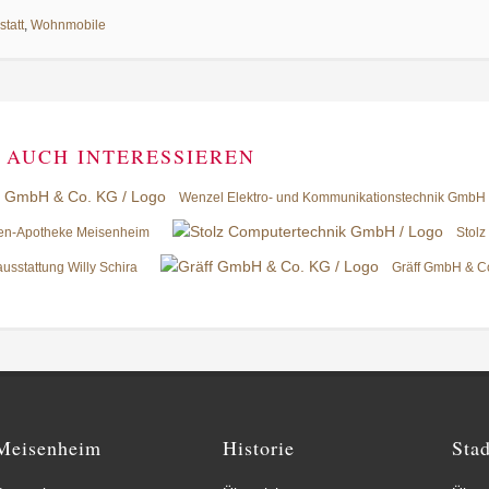
tatt
,
Wohnmobile
 AUCH INTERESSIEREN
Wenzel Elektro- und Kommunikationstechnik GmbH
en-Apotheke Meisenheim
Stol
sstattung Willy Schira
Gräff GmbH & C
Meisenheim
Historie
Sta