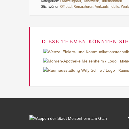
Kategorien:
Fahrzeugbau
,
Handwerk
,
Unternehmen
Stichwörter:
Offroad
,
Reparaturen
,
Verkaufsmobile
,
Werks
DIESE THEMEN KÖNNTEN SIE
Mohr
Raumau