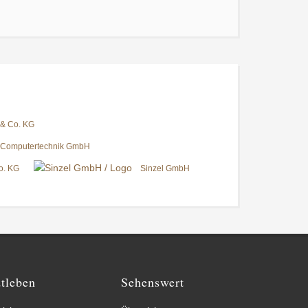
 & Co. KG
z Computertechnik GmbH
o. KG
Sinzel GmbH
dtleben
Sehenswert